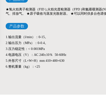
★氢火焰离子检测器（FID ),火焰光度检测器（FPD )和氮碟碟测器
气、排放气。 ★原子吸收与蒸发光散射器。 ★可以同时供多台色谱
产品参数
1.输出流量（l/min）：0-15。
2.输出压力（MPa）：0-0.4。
3.压力稳定性：< 0.001MPa
4.电源电压（V）：AC 240±10％ 50-60Hz
5.外形尺寸（L×W×H）mm:410×400×630
6.整机重量（kg）：<25