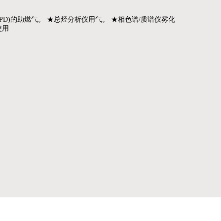
(NPD)的助燃气。 ★总烃分析仪用气。 ★相色谱/质谱仪雾化
使用