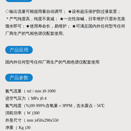
◇输出流量可根据用量自动调节； ★设有超压保护防过液装置；
＊产气纯度高，纯度不衰减； ★一次性加碱，日常维护只需补充蒸
馏水即可；★使用寿命长，易维护； ★可满足国内外任何型号任何
厂商生产的气相色谱仪配套使用。
产品应用
国内外任何型号任何厂商生产的气相色谱仪配套使用
产品参数
氮气流量（ ml / min )0-1000
进空气压力（ MPa )0.4
氮气纯度（%)99.999%含氧量＜3PPM，含水露点﹣56℃
消耗功率（ W )300
外形尺寸（ mm )450x290x550
净重（ Kg )30