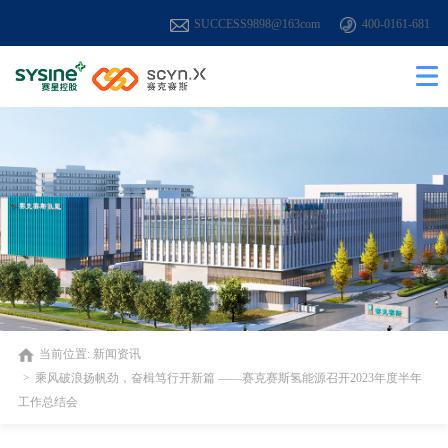
SUCCESS9898@163com
400-0161-681
当前位置:
新闻资讯
乘风破浪扬帆劲，奋楫笃行开新篇 ——赛克赛斯氢能源召开2023年度半年
工作总结会