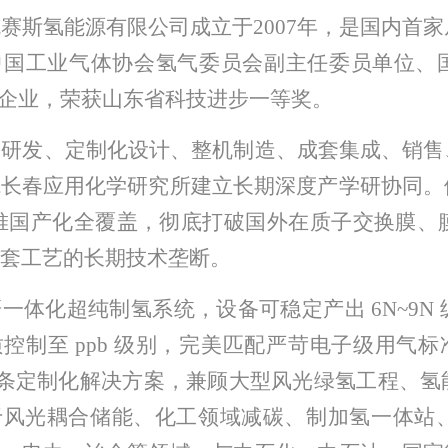
克赛斯氢能源有限公司成立于
2007年，是国内首
中国工业气体协会氢气委员会副主任委员单位、
”企业
，
荣获山
东省科技进步一等奖
。
建研发、定制化设计、整机制造、成套集成、销售
院长春应用化学研究所建立长期深度产学研协同。
电堆国产化全覆盖，彻底打破国外在质子交换膜
套工艺的长期技术垄断。
研一体化超纯制氢系统，设备可稳定产出
6N~9
质控制至
ppb 级别，完美匹配严苛电子级用气标
链条定制化解决方案，兼顾大型风光绿氢工程
、
氢
于风光耦合储能、化工领域减碳、制加氢一体站