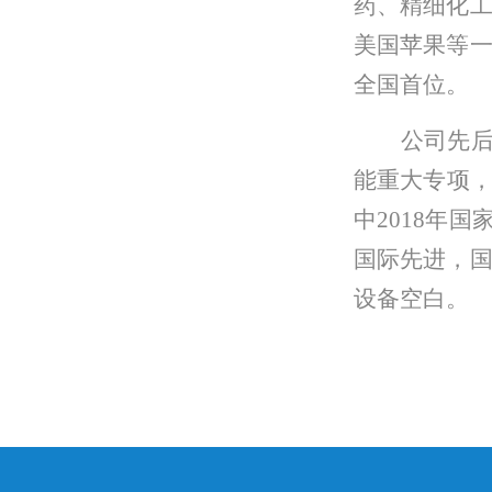
药、
精细化
美国苹果
等
全国首位。
公司先
能重大专项
中
2018年
国际先进，
设备空白。