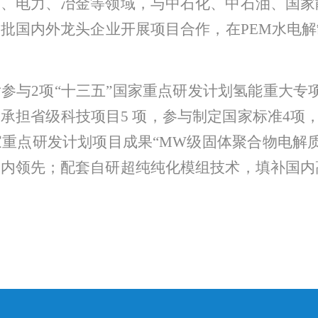
工、
电力、冶金等领域，与
中石化、中石油、
国家
一批国内外龙头企业开展项目合作，
在
PEM
水电解
后
参与
2
项
“十三五”国家重点研发计划氢能重大专
，承担省级科技项目
5
项，参与制定国家标准
4
项
国家重点研发计划项目成果“MW级固体聚合物电解
国内领先
；
配套自研超纯纯化模组技术，填补国内