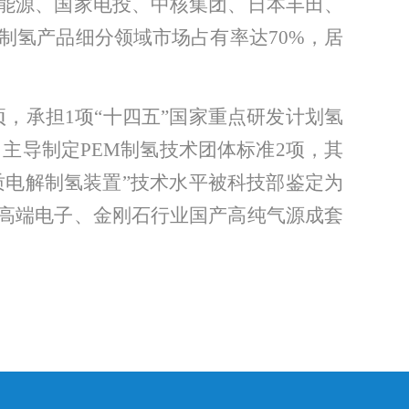
能源、
国家电投、
中核集团、
日本丰田、
制氢产品细分领域
市场占有率达
70%，
居
项，承担1项“十四五”国家重点研发计划氢
，
主导制定
PEM制氢技术团体标准
2
项，
其
质电解制氢装置”技术水平
被科技部鉴定为
高端电子、金刚石行业国产高纯气源成套