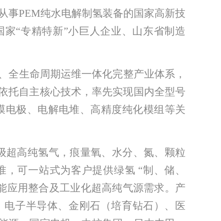
家从事PEM纯水电解制氢装备的国家高新技
国家
“专精特新”小巨人企业、山东省制造
、全生命周期运维一体化完整产业体系，
依托自主核心技术，率先实现国内全型号
、膜电极、电解电堆、高精度纯化模组等关
N 级超高纯氢气，痕量氧、水分、
氮、
颗粒
准，可一站式为客户提供绿氢 “制、储、
能应用整合及工业化
超高纯气源需求。
产
、
电子
半导体、
金刚石（培育钻石）、
医