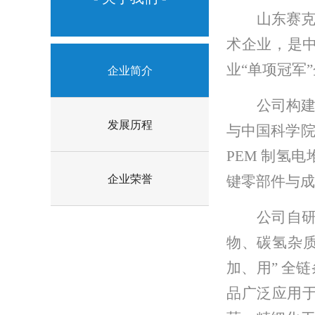
山东赛
术企业，
是
业“单项冠军
企业简介
公司构
发展历程
与中国科学
PEM 制氢
企业荣誉
键零部件与成
公司自
物、碳氢杂
加
、用
” 全
品广泛应用