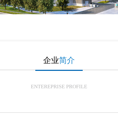
企业
简介
ENTEREPRISE PROFILE